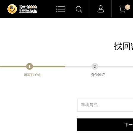

0


找回
1
2
填写账户名
身份验证
下一