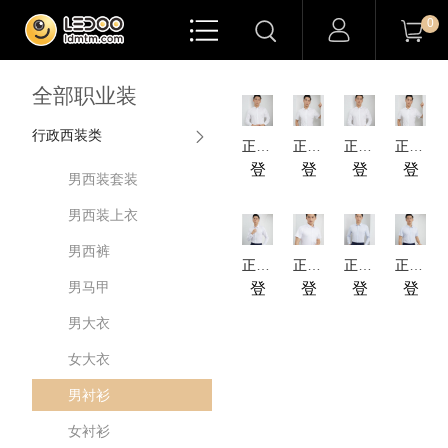

0


全部职业装
行政西装类
正装-DP成衣免烫桑蚕丝商务衬衫-长袖-男
正装-DP成衣免烫桑蚕丝商务衬衫-短袖-男
正装-DP全棉成衣免烫商务衬衫-长袖-男
正装-DP全棉成衣免烫商务衬衫-短袖男
登
登
登
登
男西装套装
录
录
录
录
男西装上衣
查
查
查
查
男西裤
看
看
看
看
正装-桑蚕丝竹纤维商务衬衫-长袖男
正装-桑蚕丝竹纤维商务衬衫-短袖男
正装-竹纤维商务衬衫-长袖男
正装-竹纤维商务衬衫-短袖男
价
价
价
价
男马甲
登
登
登
登
格
格
格
格
录
录
录
录
男大衣
查
查
查
查
女大衣
看
看
看
看
男衬衫
价
价
价
价
格
格
格
格
女衬衫