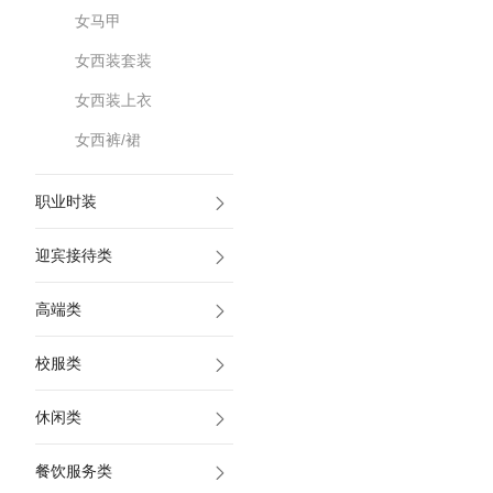
女马甲
女西装套装
女西装上衣
女西裤/裙
职业时装
迎宾接待类
高端类
校服类
休闲类
餐饮服务类