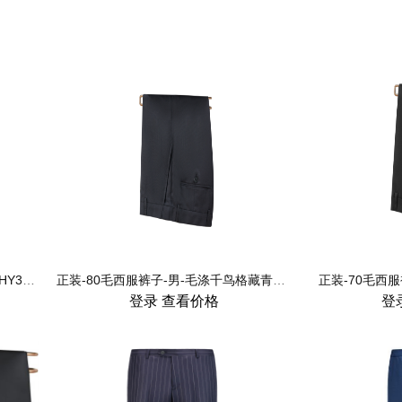
正装-西服裤子-无折活动松紧腰-男-HY3002
正装-80毛西服裤子-男-毛涤千鸟格藏青色-HK8088-1
正装-70毛西服裤
登录
查看价格
登