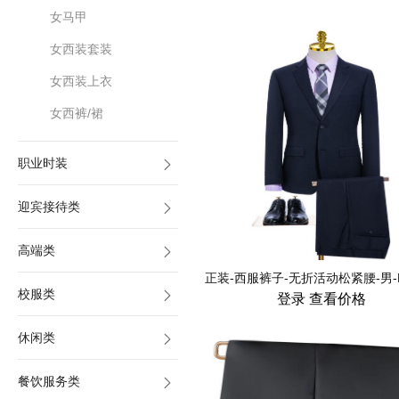
女马甲
女西装套装
女西装上衣
女西裤/裙
职业时装
迎宾接待类
高端类
校服类
登录
查看价格
休闲类
餐饮服务类