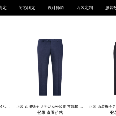
高定
衬衫团定
设计师款
西装定制
服装
正装-70毛西服裤子XK-03款无折松紧活腰裤-男-黑色-HY7006
正装-西服裤子-无折活动松紧腰-常规扣-男-HY3006
正装-西装裤子男-
登录
查看价格
登