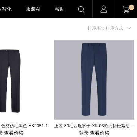

0


数智化
服装AI
帮助
排序/按 :
排序方式

色纺仿毛黑色-HK2051-1
正装-80毛西服裤子-XK-03款无折松紧活腰裤-男-宝蓝色-HY8001
录
查看价格
登录
查看价格