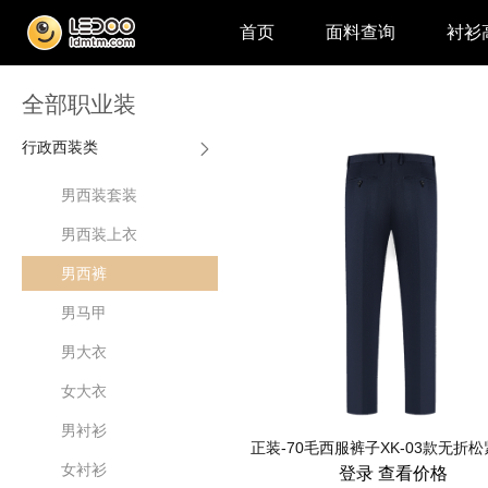
首页
面料查询
衬衫
全部职业装
行政西装类
男西装套装
男西装上衣
男西裤
男马甲
男大衣
女大衣
男衬衫
女衬衫
登录
查看价格