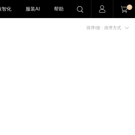

0


数智化
服装AI
帮助
排序/按 :
排序方式
