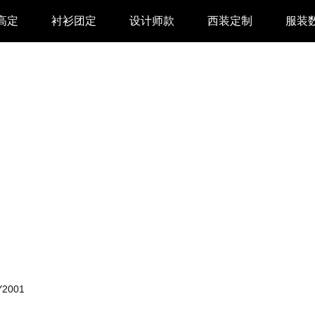
高定
衬衫团定
设计师款
西装定制
服装
2001