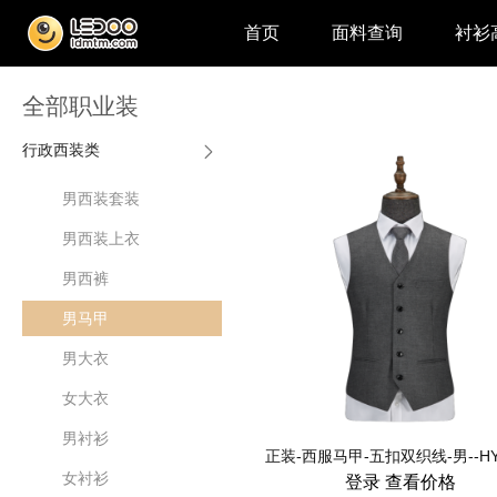
首页
面料查询
衬衫
全部职业装
行政西装类
男西装套装
男西装上衣
男西裤
男马甲
男大衣
女大衣
男衬衫
正装-西服马甲-五扣双织线-男--HY
女衬衫
登录
查看价格