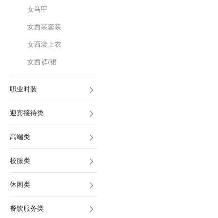
女马甲
女西装套装
女西装上衣
女西裤/裙
职业时装
迎宾接待类
高端类
校服类
休闲类
餐饮服务类