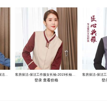
客房保洁-保洁工作服女长袖-2019保洁长袖011
客房保洁-保洁工作服女长袖-2019长袖保洁04
登录
查看价格
登