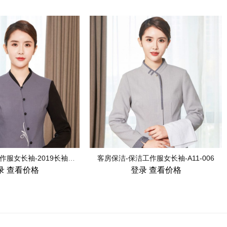
客房保洁-保洁工作服女长袖-2019长袖保洁09
客房保洁-保洁工作服女长袖-A11-006
录
查看价格
登录
查看价格