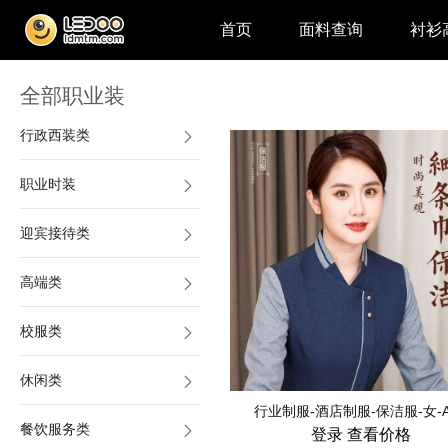
首页
面料查询
衬衫
全部职业装
行政西装类
职业时装
迎宾接待类
高端类
校服类
休闲类
行业制服-酒店制服-保洁服-女-A
餐饮服务类
登录
查看价格