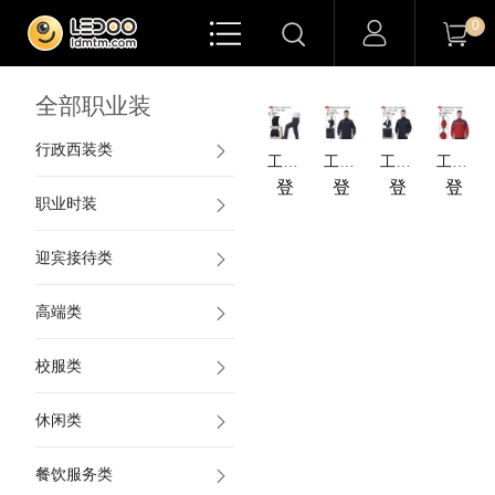

0


全部职业装
行政西装类
工装-JYT黑马系列 运动款防撕裂防静电棉裤 JTY9800
工装-涤棉棉毛帆布系列 冬装夹克棉衣JYT5802
工装-尖刀系列 加绒纱卡防寒冬装 JYT5810
工装-涤棉棉毛帆布系列 冬装夹克棉衣JYT5811
登
登
登
登
职业时装
录
录
录
录
查
查
查
查
迎宾接待类
看
看
看
看
价
价
价
价
高端类
格
格
格
格
校服类
休闲类
餐饮服务类